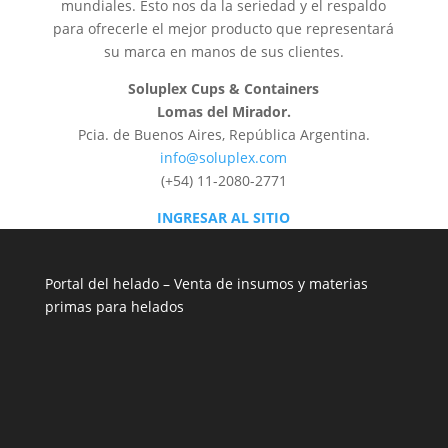
mundiales. Esto nos da la seriedad y el respaldo
para ofrecerle el mejor producto que representará
su marca en manos de sus clientes.
Soluplex Cups & Containers
Lomas del Mirador.
Pcia. de Buenos Aires, República Argentina.
info@soluplex.com
(+54) 11-2080-2771
INGRESAR AL SITIO
Portal del helado –
Venta de insumos y materias
primas para helados