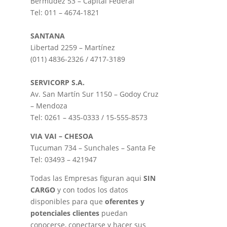
Bermúdez 53 – Capital Federal
Tel: 011 – 4674-1821
SANTANA
Libertad 2259 – Martínez
(011) 4836-2326 / 4717-3189
SERVICORP S.A.
Av. San Martín Sur 1150 – Godoy Cruz
– Mendoza
Tel: 0261 – 435-0333 / 15-555-8573
VIA VAI – CHESOA
Tucuman 734 – Sunchales – Santa Fe
Tel: 03493 – 421947
Todas las Empresas figuran aqui
SIN
CARGO
y con todos los datos
disponibles para que
oferentes y
potenciales clientes
puedan
conocerse, conectarse y hacer sus