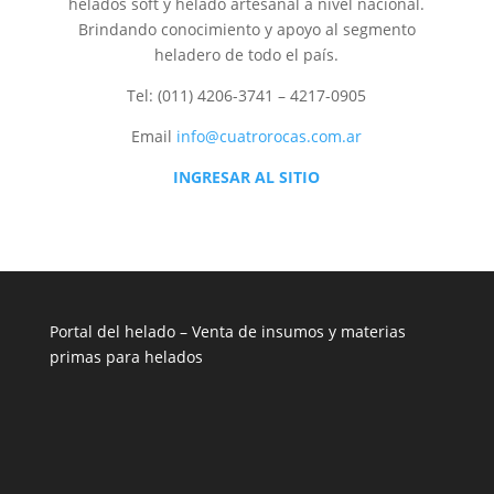
helados soft y helado artesanal a nivel nacional.
Brindando conocimiento y apoyo al segmento
heladero de todo el país.
Tel: (011) 4206-3741 – 4217-0905
Email
info@cuatrorocas.com.ar
INGRESAR AL SITIO
Portal del helado –
Venta de insumos y materias
primas para helados