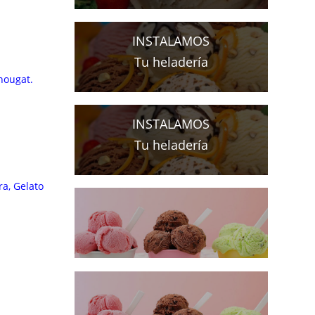
INSTALAMOS
Tu heladería
 nougat.
INSTALAMOS
Tu heladería
ra, Gelato
EL HELADO ES
UN MAGNIFICO NEGOCIO
PARA EMPRENDEDORES
EL HELADO ES
UN MAGNIFICO NEGOCIO