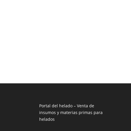
Portal del helado –
Venta de
insumos y materias primas para
helados