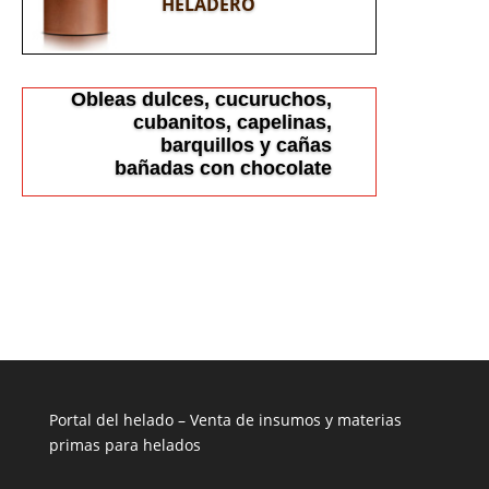
HELADERO
Obleas dulces, cucuruchos,
cubanitos, capelinas,
barquillos y cañas
bañadas con chocolate
Portal del helado –
Venta de insumos y materias
primas para helados