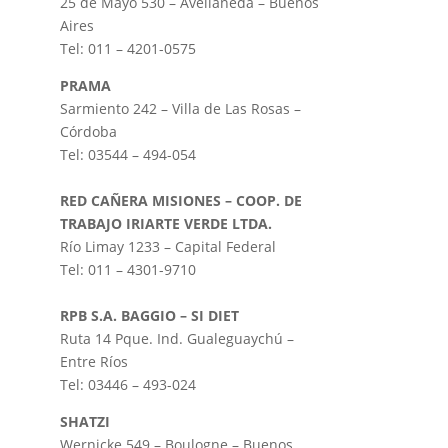
25 de Mayo 530 – Avellaneda – Buenos
Aires
Tel: 011 – 4201-0575
PRAMA
Sarmiento 242 – Villa de Las Rosas –
Córdoba
Tel: 03544 – 494-054
RED CAÑERA MISIONES – COOP. DE
TRABAJO IRIARTE VERDE LTDA.
Río Limay 1233 – Capital Federal
Tel: 011 – 4301-9710
RPB S.A. BAGGIO – SI DIET
Ruta 14 Pque. Ind. Gualeguaychú –
Entre Ríos
Tel: 03446 – 493-024
SHATZI
Wernicke 549 – Boulogne – Buenos