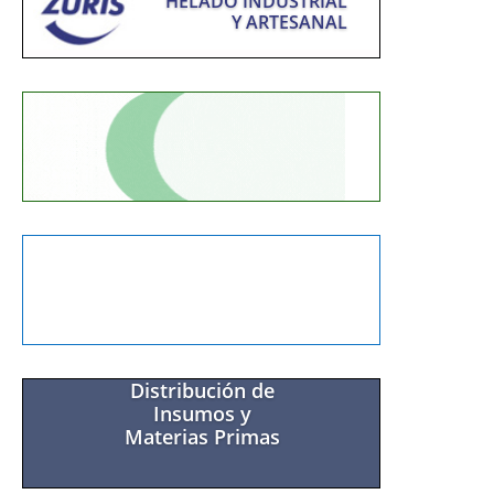
HELADO INDUSTRIAL
Y ARTESANAL
EQUIPAMIENTO
ITALIANO PARA
HELADO ARTESANAL
Distribución de
Insumos y
Materias Primas