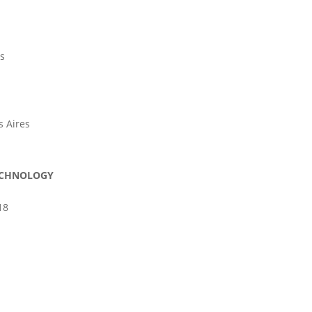
s
 Aires
TECHNOLOGY
18