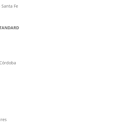
– Santa Fe
 STANDARD
 Córdoba
ires