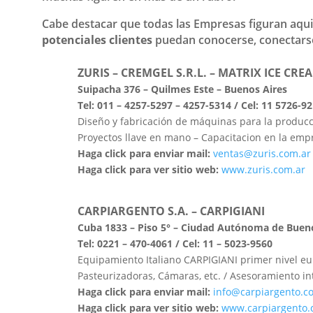
Cabe destacar que todas las Empresas figuran aqu
potenciales clientes
puedan conocerse, conectars
ZURIS – CREMGEL S.R.L. – MATRIX ICE C
Suipacha 376 – Quilmes Este – Buenos Aires
Tel: 011 – 4257-5297 – 4257-5314 / Cel: 11 5726-9
Diseño y fabricación de máquinas para la producci
Proyectos llave en mano – Capacitacion en la emp
Haga click para enviar mail:
ventas@zuris.com.ar
Haga click para ver sitio web:
www.zuris.com.ar
CARPIARGENTO S.A. – CARPIGIANI
Cuba 1833 – Piso 5° – Ciudad Autónoma de Buen
Tel: 0221 – 470-4061 / Cel: 11 – 5023-9560
Equipamiento Italiano CARPIGIANI primer nivel eu
Pasteurizadoras, Cámaras, etc. / Asesoramiento in
Haga click para enviar mail:
info@carpiargento.c
Haga click para ver sitio web:
www.carpiargento.