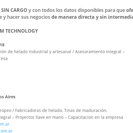
i
SIN CARGO
y con todos los datos disponibles para que
of
e y hacer sus negocios
de manera directa y sin intermedi
REAM TECHNOLOGY
218
ón de helado industrial y artesanal / Asesoramiento integral –
resa
os Aires
ropeo / Fabricadoras de helado, Tinas de maduración,
tegral – Proyectos llave en mano – Capacitacion en la empresa
om.ar
com.ar