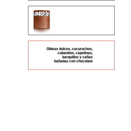
DULCE DE LECHE
HELADERO
Obleas dulces, cucuruchos,
cubanitos, capelinas,
barquillos y cañas
bañadas con chocolate