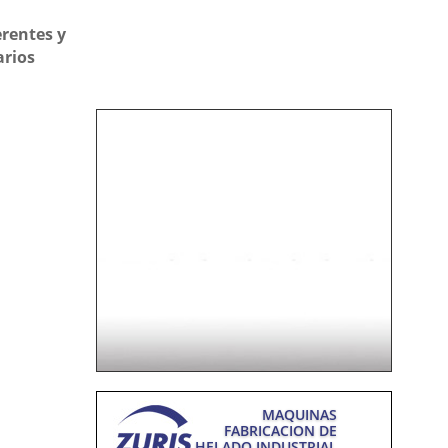
erentes y
arios
INVERSORES
EMPRENDEDORES
Instale una Heladería
con Elaboración Propia
Más info
MAQUINAS
FABRICACION DE
HELADO INDUSTRIAL