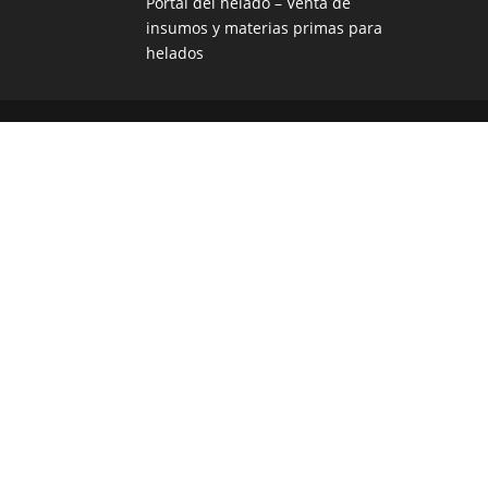
Portal del helado –
Venta de
insumos y materias primas para
helados